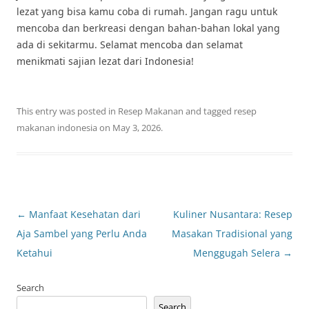
lezat yang bisa kamu coba di rumah. Jangan ragu untuk
mencoba dan berkreasi dengan bahan-bahan lokal yang
ada di sekitarmu. Selamat mencoba dan selamat
menikmati sajian lezat dari Indonesia!
This entry was posted in
Resep Makanan
and tagged
resep
makanan indonesia
on
May 3, 2026
.
Post
←
Manfaat Kesehatan dari
Kuliner Nusantara: Resep
navigation
Aja Sambel yang Perlu Anda
Masakan Tradisional yang
Ketahui
Menggugah Selera
→
Search
Search