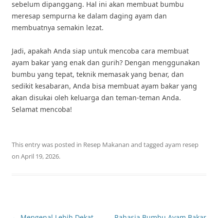
sebelum dipanggang. Hal ini akan membuat bumbu
meresap sempurna ke dalam daging ayam dan
membuatnya semakin lezat.
Jadi, apakah Anda siap untuk mencoba cara membuat
ayam bakar yang enak dan gurih? Dengan menggunakan
bumbu yang tepat, teknik memasak yang benar, dan
sedikit kesabaran, Anda bisa membuat ayam bakar yang
akan disukai oleh keluarga dan teman-teman Anda.
Selamat mencoba!
This entry was posted in
Resep Makanan
and tagged
ayam resep
on
April 19, 2026
.
Post
←
Mengenal Lebih Dekat
Rahasia Bumbu Ayam Bakar