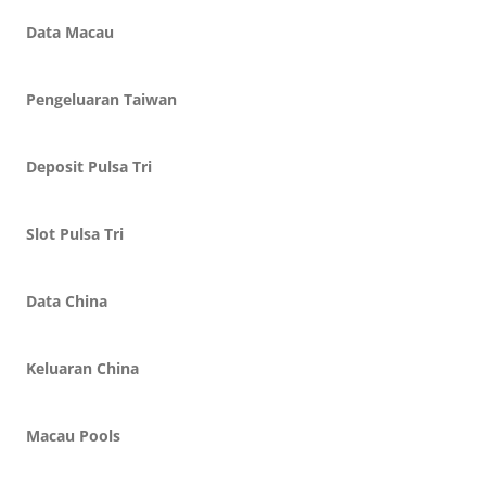
Data Macau
Pengeluaran Taiwan
Deposit Pulsa Tri
Slot Pulsa Tri
Data China
Keluaran China
Macau Pools