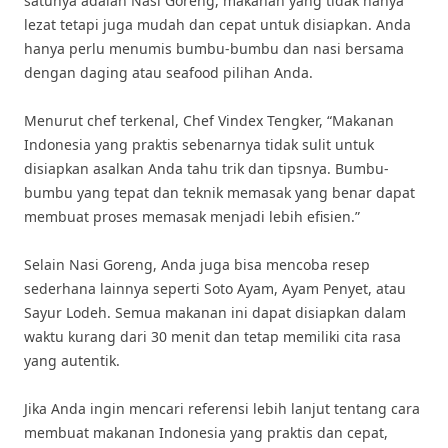
satunya adalah Nasi Goreng, makanan yang tidak hanya
lezat tetapi juga mudah dan cepat untuk disiapkan. Anda
hanya perlu menumis bumbu-bumbu dan nasi bersama
dengan daging atau seafood pilihan Anda.
Menurut chef terkenal, Chef Vindex Tengker, “Makanan
Indonesia yang praktis sebenarnya tidak sulit untuk
disiapkan asalkan Anda tahu trik dan tipsnya. Bumbu-
bumbu yang tepat dan teknik memasak yang benar dapat
membuat proses memasak menjadi lebih efisien.”
Selain Nasi Goreng, Anda juga bisa mencoba resep
sederhana lainnya seperti Soto Ayam, Ayam Penyet, atau
Sayur Lodeh. Semua makanan ini dapat disiapkan dalam
waktu kurang dari 30 menit dan tetap memiliki cita rasa
yang autentik.
Jika Anda ingin mencari referensi lebih lanjut tentang cara
membuat makanan Indonesia yang praktis dan cepat,