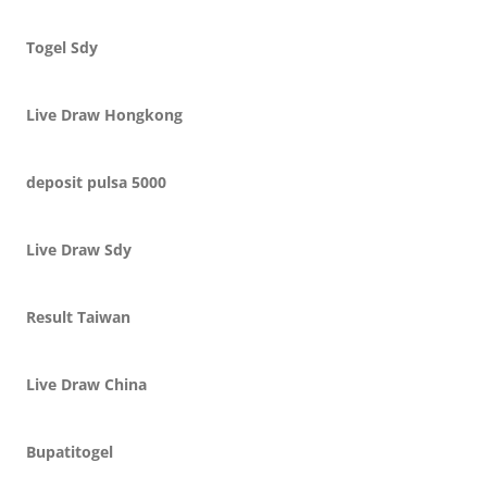
Togel Sdy
Live Draw Hongkong
deposit pulsa 5000
Live Draw Sdy
Result Taiwan
Live Draw China
Bupatitogel