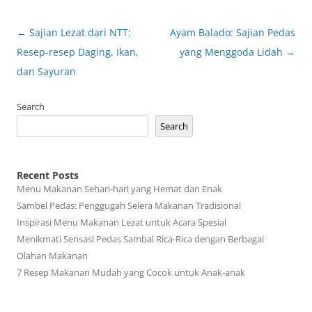
Post
←
Sajian Lezat dari NTT:
Ayam Balado: Sajian Pedas
navigation
Resep-resep Daging, Ikan,
yang Menggoda Lidah
→
dan Sayuran
Search
Search
Recent Posts
Menu Makanan Sehari-hari yang Hemat dan Enak
Sambel Pedas: Penggugah Selera Makanan Tradisional
Inspirasi Menu Makanan Lezat untuk Acara Spesial
Menikmati Sensasi Pedas Sambal Rica-Rica dengan Berbagai
Olahan Makanan
7 Resep Makanan Mudah yang Cocok untuk Anak-anak