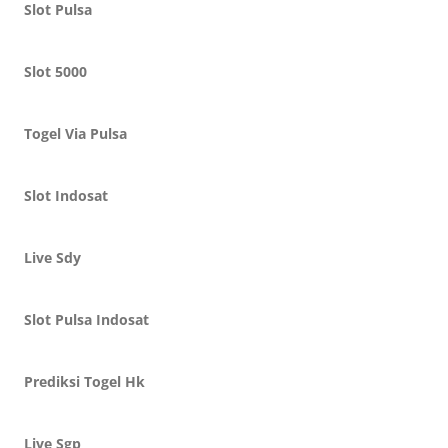
Slot Pulsa
Slot 5000
Togel Via Pulsa
Slot Indosat
Live Sdy
Slot Pulsa Indosat
Prediksi Togel Hk
Live Sgp