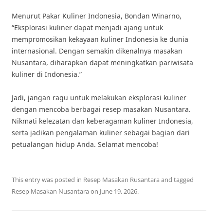
Menurut Pakar Kuliner Indonesia, Bondan Winarno,
“Eksplorasi kuliner dapat menjadi ajang untuk
mempromosikan kekayaan kuliner Indonesia ke dunia
internasional. Dengan semakin dikenalnya masakan
Nusantara, diharapkan dapat meningkatkan pariwisata
kuliner di Indonesia.”
Jadi, jangan ragu untuk melakukan eksplorasi kuliner
dengan mencoba berbagai resep masakan Nusantara.
Nikmati kelezatan dan keberagaman kuliner Indonesia,
serta jadikan pengalaman kuliner sebagai bagian dari
petualangan hidup Anda. Selamat mencoba!
This entry was posted in
Resep Masakan Rusantara
and tagged
Resep Masakan Nusantara
on
June 19, 2026
.