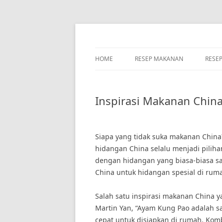
Skip
to
content
HOME
RESEP MAKANAN
RESE
Inspirasi Makanan Chin
Siapa yang tidak suka makanan Chin
hidangan China selalu menjadi piliha
dengan hidangan yang biasa-biasa saj
China untuk hidangan spesial di rum
Salah satu inspirasi makanan China 
Martin Yan, “Ayam Kung Pao adalah s
cepat untuk disiapkan di rumah. Kom