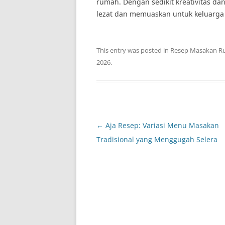
rumah. Dengan sedikit kreativitas d
lezat dan memuaskan untuk keluarga 
This entry was posted in
Resep Masakan R
2026
.
Post
←
Aja Resep: Variasi Menu Masakan
navigation
Tradisional yang Menggugah Selera