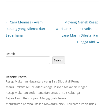
Post
←
Cara Memasak Ayam
Moyang Nenek Resep:
navigation
Padang yang Nikmat dan
Warisan Kuliner Tradisional
Sederhana
yang Masih Dilestarikan
Hingga Kini
→
Search
Search
Recent Posts
Resep Makanan Nusantara yang Bisa Dibuat di Rumah
Menu Praktis: Telur Dadar Sebagai Pilihan Makanan Ringan
Resep Makanan Sederhana dan Lezat untuk Keluarga
Sajian Ayam Rebus yang Menggugah Selera
Menggugah Kembali Resep Moyang Nenek: Kelezatan yang Tidak