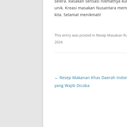
selera. Rasakan sensasi nikmatnya ku
unik. Kreasi masakan Nusantara mem
kita. Selamat menikmati!
This entry was posted in
Resep Masakan R
2024
.
Post
←
Resep Makanan Khas Daerah Indon
navigation
yang Wajib Dicoba