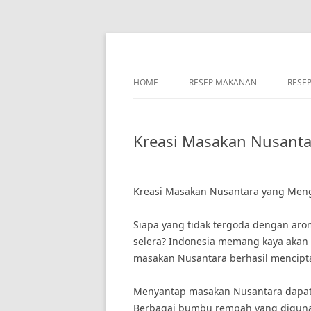
Skip
to
content
HOME
RESEP MAKANAN
RESE
Kreasi Masakan Nusant
Kreasi Masakan Nusantara yang Men
Siapa yang tidak tergoda dengan a
selera? Indonesia memang kaya akan 
masakan Nusantara berhasil mencipta
Menyantap masakan Nusantara dapat
Berbagai bumbu rempah yang diguna