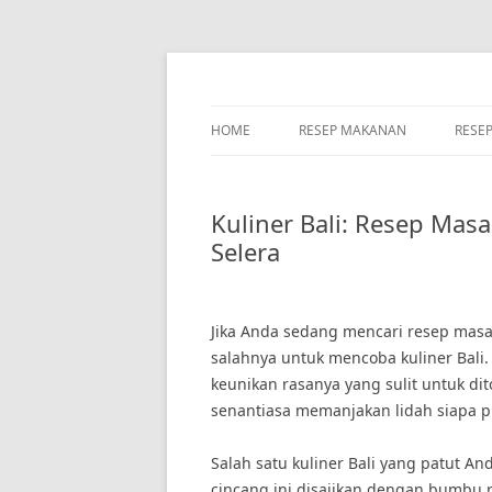
Skip
to
content
HOME
RESEP MAKANAN
RESE
Kuliner Bali: Resep Ma
Selera
Jika Anda sedang mencari resep masa
salahnya untuk mencoba kuliner Bali
keunikan rasanya yang sulit untuk ditol
senantiasa memanjakan lidah siapa p
Salah satu kuliner Bali yang patut And
cincang ini disajikan dengan bumbu r