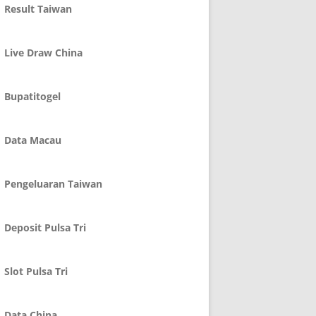
Result Taiwan
Live Draw China
Bupatitogel
Data Macau
Pengeluaran Taiwan
Deposit Pulsa Tri
Slot Pulsa Tri
Data China