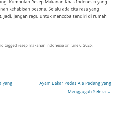
dang, Kumpulan Resep Makanan Khas Indonesia yang
h kehabisan pesona. Selalu ada cita rasa yang
. Jadi, jangan ragu untuk mencoba sendiri di rumah
nd tagged
resep makanan indonesia
on
June 6, 2026
.
a yang
Ayam Bakar Pedas Ala Padang yang
Menggugah Selera
→