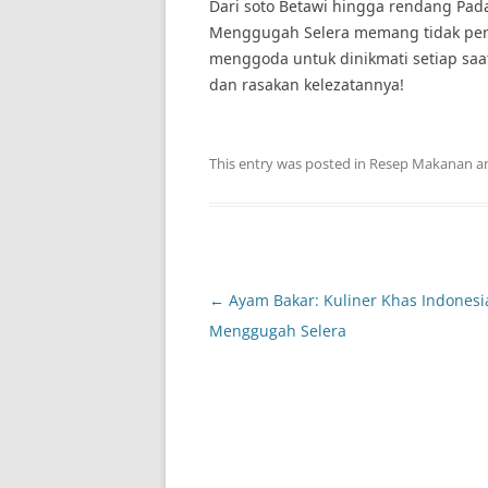
Dari soto Betawi hingga rendang Pa
Menggugah Selera memang tidak perna
menggoda untuk dinikmati setiap saat
dan rasakan kelezatannya!
This entry was posted in
Resep Makanan
a
Post
←
Ayam Bakar: Kuliner Khas Indonesi
navigation
Menggugah Selera