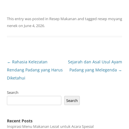
This entry was posted in
Resep Makanan
and tagged
resep moyang
nenek
on
June 4, 2026
.
Post
←
Rahasia Kelezatan
Sejarah dan Asal Usul Ayam
navigation
Rendang Padang yang Harus
Padang yang Melegenda
→
Diketahui
Search
Search
Recent Posts
Inspirasi Menu Makanan Lezat untuk Acara Spesial