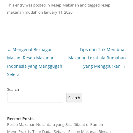
This entry was posted in
Resep Makanan
and tagged
resep
makanan mudah
on
January 11, 2026
.
Post
←
Mengenal Berbagai
Tips dan Trik Membuat
navigation
Macam Resep Makanan
Makanan Lezat ala Rumahan
Indonesia yang Menggugah
yang Menggiurkan
→
Selera
Search
Search
Recent Posts
Resep Makanan Nusantara yang Bisa Dibuat di Rumah
Menu Praktis: Telur Dadar Sebagai Pilihan Makanan Ringan