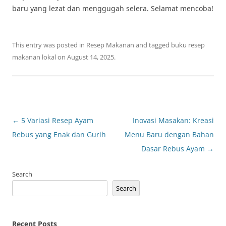
baru yang lezat dan menggugah selera. Selamat mencoba!
This entry was posted in
Resep Makanan
and tagged
buku resep
makanan lokal
on
August 14, 2025
.
Post
←
5 Variasi Resep Ayam
Inovasi Masakan: Kreasi
navigation
Rebus yang Enak dan Gurih
Menu Baru dengan Bahan
Dasar Rebus Ayam
→
Search
Search
Recent Posts