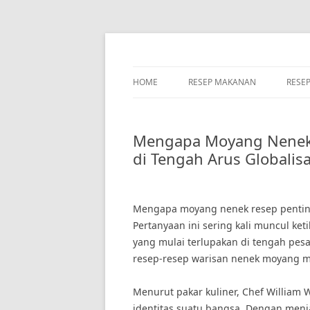
Skip
to
content
HOME
RESEP MAKANAN
RESE
Mengapa Moyang Nenek R
di Tengah Arus Globalisa
Mengapa moyang nenek resep penting 
Pertanyaan ini sering kali muncul ket
yang mulai terlupakan di tengah pe
resep-resep warisan nenek moyang mem
Menurut pakar kuliner, Chef William 
identitas suatu bangsa. Dengan menj