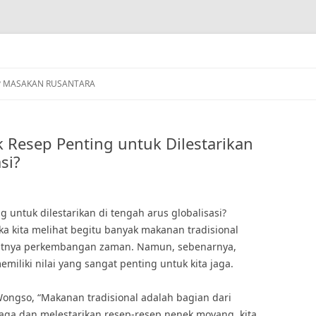
P MASAKAN RUSANTARA
esep Penting untuk Dilestarikan
si?
untuk dilestarikan di tengah arus globalisasi?
ika kita melihat begitu banyak makanan tradisional
satnya perkembangan zaman. Namun, sebenarnya,
iliki nilai yang sangat penting untuk kita jaga.
Wongso, “Makanan tradisional adalah bagian dari
aga dan melestarikan resep-resep nenek moyang, kita