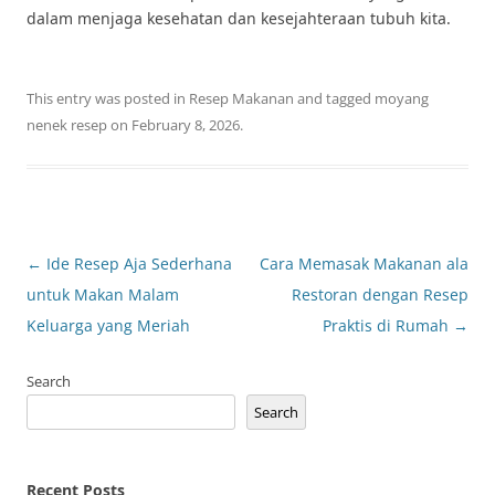
dalam menjaga kesehatan dan kesejahteraan tubuh kita.
This entry was posted in
Resep Makanan
and tagged
moyang
nenek resep
on
February 8, 2026
.
Post
←
Ide Resep Aja Sederhana
Cara Memasak Makanan ala
navigation
untuk Makan Malam
Restoran dengan Resep
Keluarga yang Meriah
Praktis di Rumah
→
Search
Search
Recent Posts