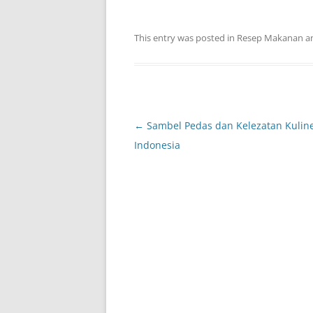
This entry was posted in
Resep Makanan
a
Post
←
Sambel Pedas dan Kelezatan Kulin
navigation
Indonesia