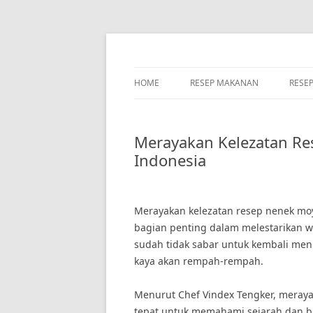
Skip
to
content
HOME
RESEP MAKANAN
RESE
Merayakan Kelezatan R
Indonesia
Merayakan kelezatan resep nenek m
bagian penting dalam melestarikan wa
sudah tidak sabar untuk kembali men
kaya akan rempah-rempah.
Menurut Chef Vindex Tengker, meraya
tepat untuk memahami sejarah dan bu