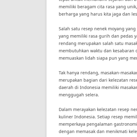
memiliki beragam cita rasa yang uni
berharga yang harus kita jaga dan les
Salah satu resep nenek moyang yang
yang memiliki rasa gurih dan pedas 
rendang merupakan salah satu masak
membutuhkan waktu dan kesabaran d
memuaskan lidah siapa pun yang menc
Tak hanya rendang, masakan-masakan 
merupakan bagian dari kelezatan re
daerah di Indonesia memiliki masaka
menggugah selera.
Dalam merayakan kelezatan resep ne
kuliner Indonesia. Setiap resep memili
memperkaya pengalaman gastronomi ki
dengan memasak dan menikmati kelez