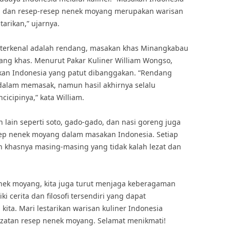
k, dan resep-resep nenek moyang merupakan warisan
tarikan,” ujarnya.
 terkenal adalah rendang, masakan khas Minangkabau
yang khas. Menurut Pakar Kuliner William Wongso,
an Indonesia yang patut dibanggakan. “Rendang
alam memasak, namun hasil akhirnya selalu
icipinya,” kata William.
lain seperti soto, gado-gado, dan nasi goreng juga
sep nenek moyang dalam masakan Indonesia. Setiap
n khasnya masing-masing yang tidak kalah lezat dan
nek moyang, kita juga turut menjaga keberagaman
ki cerita dan filosofi tersendiri yang dapat
ta. Mari lestarikan warisan kuliner Indonesia
atan resep nenek moyang. Selamat menikmati!