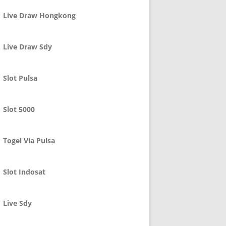
Live Draw Hongkong
Live Draw Sdy
Slot Pulsa
Slot 5000
Togel Via Pulsa
Slot Indosat
Live Sdy