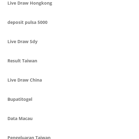
Live Draw Hongkong
deposit pulsa 5000
Live Draw Sdy
Result Taiwan
Live Draw China
Bupatitogel
Data Macau
Pengeluaran Taiwan