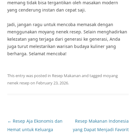
memang tidak bisa tergantikan oleh masakan modern
yang cenderung instan dan cepat saji.
Jadi, jangan ragu untuk mencoba memasak dengan
menggunakan moyang nenek resep. Selain menghadirkan
kelezatan yang terjaga dari generasi ke generasi, Anda
juga turut melestarikan warisan budaya kuliner yang
berharga. Selamat mencoba!
This entry was posted in
Resep Makanan
and tagged
moyang
nenek resep
on
February 23, 2026
.
Post
←
Resep Aja Ekonomis dan
Resep Makanan Indonesia
navigation
Hemat untuk Keluarga
yang Dapat Menjadi Favorit