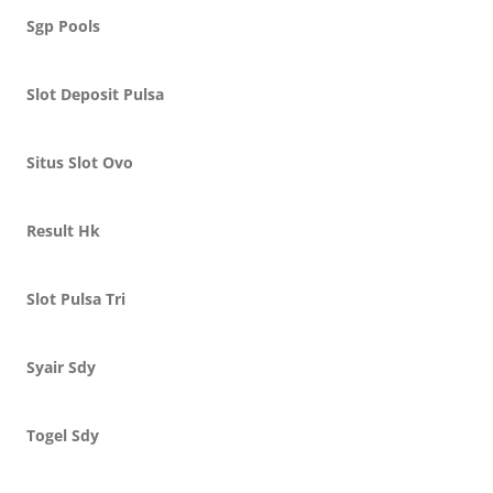
Sgp Pools
Slot Deposit Pulsa
Situs Slot Ovo
Result Hk
Slot Pulsa Tri
Syair Sdy
Togel Sdy