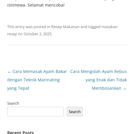
istimewa. Selamat mencoba!
This entry was posted in
Resep Makanan
and tagged
masakan
resep
on
October 2, 2025
.
Post
←
Cara Memasak Ayam Bakar
Cara Mengolah Ayam Rebus
navigation
dengan Teknik Marinating
yang Enak dan Tidak
yang Tepat
Membosankan
→
Search
Search
Recent Posts