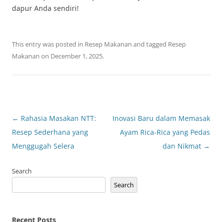
dapur Anda sendiri!
This entry was posted in
Resep Makanan
and tagged
Resep
Makanan
on
December 1, 2025
.
Post
←
Rahasia Masakan NTT:
Inovasi Baru dalam Memasak
navigation
Resep Sederhana yang
Ayam Rica-Rica yang Pedas
Menggugah Selera
dan Nikmat
→
Search
Search
Recent Posts