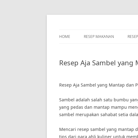
Skip
to
content
HOME
RESEP MAKANAN
RESE
Resep Aja Sambel yang 
Resep Aja Sambel yang Mantap dan 
Sambel adalah salah satu bumbu yang
yang pedas dan mantap mampu mengg
sambel merupakan sahabat setia dal
Mencari resep sambel yang mantap d
tips dari para ahli kuliner untuk m