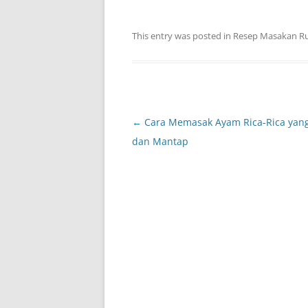
This entry was posted in
Resep Masakan R
Post
←
Cara Memasak Ayam Rica-Rica yan
navigation
dan Mantap