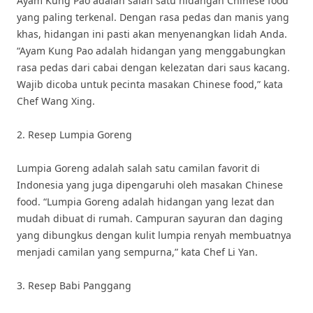
Ayam Kung Pao adalah salah satu hidangan Chinese food
yang paling terkenal. Dengan rasa pedas dan manis yang
khas, hidangan ini pasti akan menyenangkan lidah Anda.
“Ayam Kung Pao adalah hidangan yang menggabungkan
rasa pedas dari cabai dengan kelezatan dari saus kacang.
Wajib dicoba untuk pecinta masakan Chinese food,” kata
Chef Wang Xing.
2. Resep Lumpia Goreng
Lumpia Goreng adalah salah satu camilan favorit di
Indonesia yang juga dipengaruhi oleh masakan Chinese
food. “Lumpia Goreng adalah hidangan yang lezat dan
mudah dibuat di rumah. Campuran sayuran dan daging
yang dibungkus dengan kulit lumpia renyah membuatnya
menjadi camilan yang sempurna,” kata Chef Li Yan.
3. Resep Babi Panggang