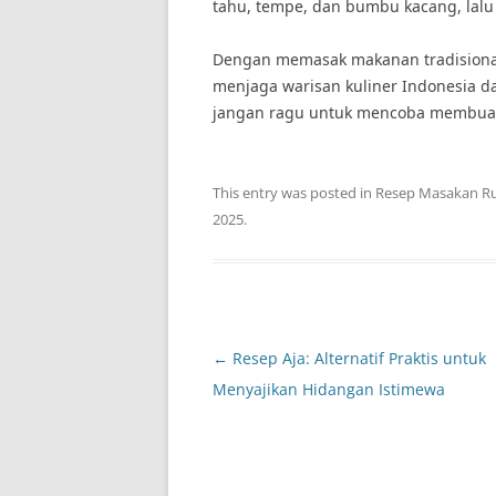
tahu, tempe, dan bumbu kacang, lalu
Dengan memasak makanan tradisional
menjaga warisan kuliner Indonesia da
jangan ragu untuk mencoba membuat 
This entry was posted in
Resep Masakan R
2025
.
Post
←
Resep Aja: Alternatif Praktis untuk
navigation
Menyajikan Hidangan Istimewa