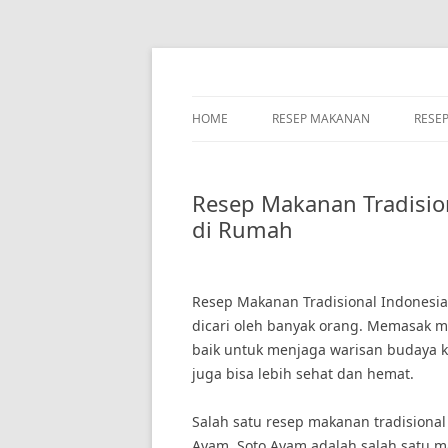
Skip
to
content
HOME
RESEP MAKANAN
RESE
Resep Makanan Tradisio
di Rumah
Resep Makanan Tradisional Indonesi
dicari oleh banyak orang. Memasak m
baik untuk menjaga warisan budaya k
juga bisa lebih sehat dan hemat.
Salah satu resep makanan tradisiona
Ayam. Soto Ayam adalah salah satu 