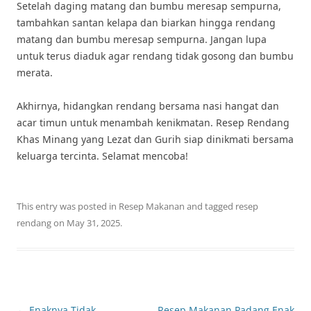
Setelah daging matang dan bumbu meresap sempurna,
tambahkan santan kelapa dan biarkan hingga rendang
matang dan bumbu meresap sempurna. Jangan lupa
untuk terus diaduk agar rendang tidak gosong dan bumbu
merata.
Akhirnya, hidangkan rendang bersama nasi hangat dan
acar timun untuk menambah kenikmatan. Resep Rendang
Khas Minang yang Lezat dan Gurih siap dinikmati bersama
keluarga tercinta. Selamat mencoba!
This entry was posted in
Resep Makanan
and tagged
resep
rendang
on
May 31, 2025
.
Post
←
Enaknya Tidak
Resep Makanan Padang Enak