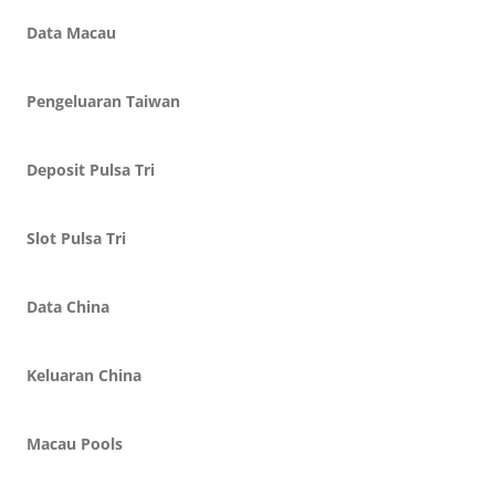
Data Macau
Pengeluaran Taiwan
Deposit Pulsa Tri
Slot Pulsa Tri
Data China
Keluaran China
Macau Pools