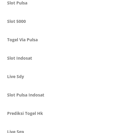
Slot Pulsa
Slot 5000
Togel Via Pulsa
Slot Indosat
Live Sdy
Slot Pulsa Indosat
Prediksi Togel Hk
Live Sgp