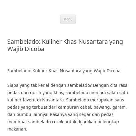
Skip
to
content
Menu
Sambelado: Kuliner Khas Nusantara yang
Wajib Dicoba
Sambelado: Kuliner Khas Nusantara yang Wajib Dicoba
Siapa yang tak kenal dengan sambelado? Dengan cita rasa
pedas dan gurih yang khas, sambelado menjadi salah satu
kuliner favorit di Nusantara. Sambelado merupakan saus
pedas yang terbuat dari campuran cabai, bawang, garam,
dan bumbu lainnya. Rasanya yang segar dan pedas
membuat sambelado cocok untuk dijadikan pelengkap
makanan.