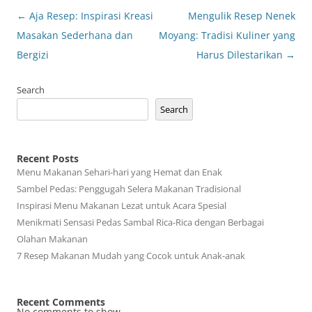
Post
←
Aja Resep: Inspirasi Kreasi
Mengulik Resep Nenek
navigation
Masakan Sederhana dan
Moyang: Tradisi Kuliner yang
Bergizi
Harus Dilestarikan
→
Search
Search
Recent Posts
Menu Makanan Sehari-hari yang Hemat dan Enak
Sambel Pedas: Penggugah Selera Makanan Tradisional
Inspirasi Menu Makanan Lezat untuk Acara Spesial
Menikmati Sensasi Pedas Sambal Rica-Rica dengan Berbagai
Olahan Makanan
7 Resep Makanan Mudah yang Cocok untuk Anak-anak
Recent Comments
No comments to show.