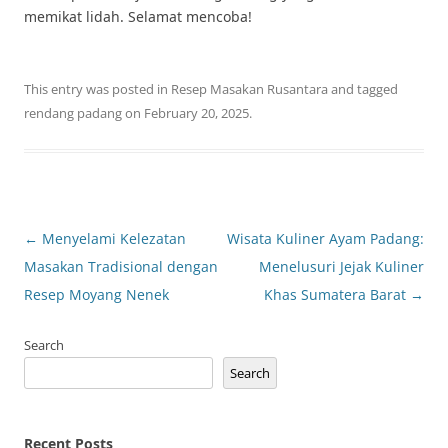
memikat lidah. Selamat mencoba!
This entry was posted in
Resep Masakan Rusantara
and tagged
rendang padang
on
February 20, 2025
.
Post
←
Menyelami Kelezatan
Wisata Kuliner Ayam Padang:
navigation
Masakan Tradisional dengan
Menelusuri Jejak Kuliner
Resep Moyang Nenek
Khas Sumatera Barat
→
Search
Search
Recent Posts