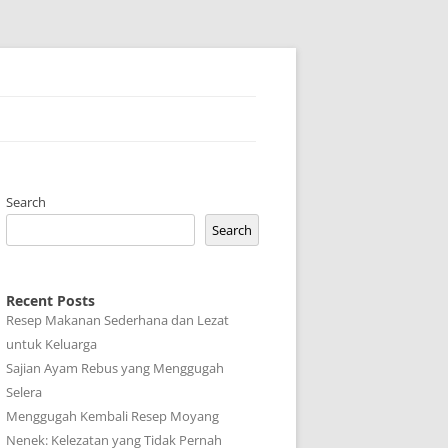
Search
Search
Recent Posts
Resep Makanan Sederhana dan Lezat
untuk Keluarga
Sajian Ayam Rebus yang Menggugah
Selera
Menggugah Kembali Resep Moyang
Nenek: Kelezatan yang Tidak Pernah