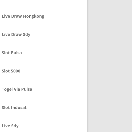
Live Draw Hongkong
Live Draw Sdy
Slot Pulsa
Slot 5000
Togel Via Pulsa
Slot Indosat
Live Sdy