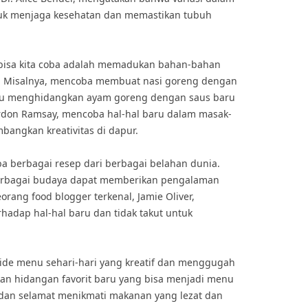
tuk menjaga kesehatan dan memastikan tubuh
g bisa kita coba adalah memadukan bahan-bahan
. Misalnya, mencoba membuat nasi goreng dengan
au menghidangkan ayam goreng dengan saus baru
ordon Ramsay, mencoba hal-hal baru dalam masak-
angkan kreativitas di dapur.
oba berbagai resep dari berbagai belahan dunia.
berbagai budaya dapat memberikan pengalaman
rang food blogger terkenal, Jamie Oliver,
hadap hal-hal baru dan tidak takut untuk
-ide menu sehari-hari yang kreatif dan menggugah
kan hidangan favorit baru yang bisa menjadi menu
dan selamat menikmati makanan yang lezat dan