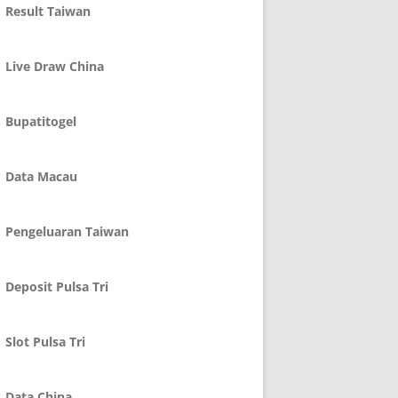
Result Taiwan
Live Draw China
Bupatitogel
Data Macau
Pengeluaran Taiwan
Deposit Pulsa Tri
Slot Pulsa Tri
Data China