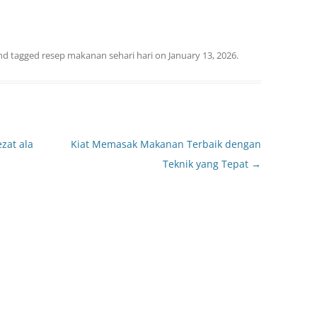
nd tagged
resep makanan sehari hari
on
January 13, 2026
.
zat ala
Kiat Memasak Makanan Terbaik dengan
Teknik yang Tepat
→