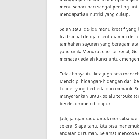
menu sehari-hari sangat penting un
mendapatkan nutrisi yang cukup.
Salah satu ide-ide menu kreatif yan
tradisional dengan sentuhan modern
tambahan sayuran yang beragam at
yang unik. Menurut chef terkenal, G
memasak adalah kunci untuk mengemb
Tidak hanya itu, kita juga bisa menc
Mencicipi hidangan-hidangan dari 
kuliner yang berbeda dan menarik. Seo
menyarankan untuk selalu terbuka ter
bereksperimen di dapur.
Jadi, jangan ragu untuk mencoba ide
selera. Siapa tahu, kita bisa menemu
andalan di rumah. Selamat mencoba 