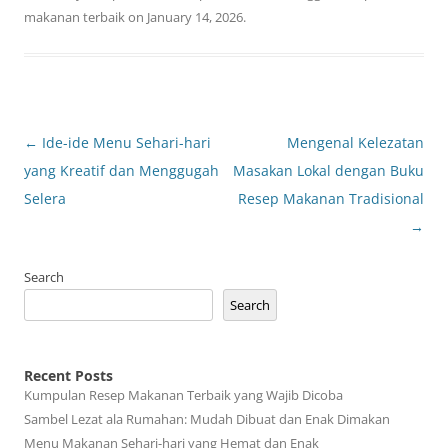
makanan terbaik
on
January 14, 2026
.
Post
←
Ide-ide Menu Sehari-hari
Mengenal Kelezatan
navigation
yang Kreatif dan Menggugah
Masakan Lokal dengan Buku
Selera
Resep Makanan Tradisional
→
Search
Search
Recent Posts
Kumpulan Resep Makanan Terbaik yang Wajib Dicoba
Sambel Lezat ala Rumahan: Mudah Dibuat dan Enak Dimakan
Menu Makanan Sehari-hari yang Hemat dan Enak