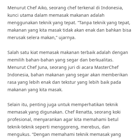
Menurut Chef Aiko, seorang chef terkenal di Indonesia,
kunci utama dalam memasak makanan adalah
menggunakan teknik yang tepat. “Tanpa teknik yang tepat,
makanan yang kita masak tidak akan enak dan bahkan bisa
merusak selera makan,” ujarnya.
Salah satu kiat memasak makanan terbaik adalah dengan
memilih bahan-bahan yang segar dan berkualitas.
Menurut Chef Juna, seorang juri di acara MasterChef
Indonesia, bahan makanan yang segar akan memberikan
rasa yang lebih enak dan tekstur yang lebih baik pada
makanan yang kita masak.
Selain itu, penting juga untuk memperhatikan teknik
memasak yang digunakan. Chef Renatta, seorang koki
profesional, menyarankan agar kita memahami betul
teknik-teknik seperti menggoreng, merebus, dan
mengukus. “Dengan memahami teknik memasak yang