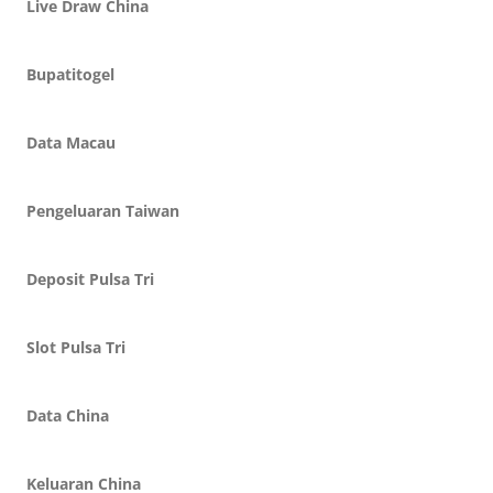
Live Draw China
Bupatitogel
Data Macau
Pengeluaran Taiwan
Deposit Pulsa Tri
Slot Pulsa Tri
Data China
Keluaran China