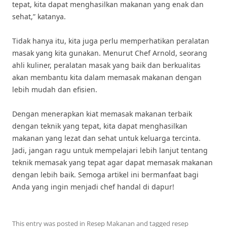
tepat, kita dapat menghasilkan makanan yang enak dan
sehat,” katanya.
Tidak hanya itu, kita juga perlu memperhatikan peralatan
masak yang kita gunakan. Menurut Chef Arnold, seorang
ahli kuliner, peralatan masak yang baik dan berkualitas
akan membantu kita dalam memasak makanan dengan
lebih mudah dan efisien.
Dengan menerapkan kiat memasak makanan terbaik
dengan teknik yang tepat, kita dapat menghasilkan
makanan yang lezat dan sehat untuk keluarga tercinta.
Jadi, jangan ragu untuk mempelajari lebih lanjut tentang
teknik memasak yang tepat agar dapat memasak makanan
dengan lebih baik. Semoga artikel ini bermanfaat bagi
Anda yang ingin menjadi chef handal di dapur!
This entry was posted in
Resep Makanan
and tagged
resep