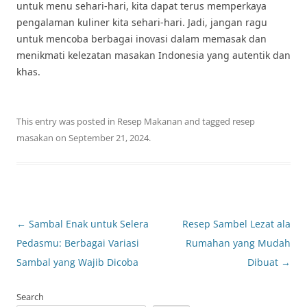
untuk menu sehari-hari, kita dapat terus memperkaya
pengalaman kuliner kita sehari-hari. Jadi, jangan ragu
untuk mencoba berbagai inovasi dalam memasak dan
menikmati kelezatan masakan Indonesia yang autentik dan
khas.
This entry was posted in
Resep Makanan
and tagged
resep
masakan
on
September 21, 2024
.
Post
←
Sambal Enak untuk Selera
Resep Sambel Lezat ala
navigation
Pedasmu: Berbagai Variasi
Rumahan yang Mudah
Sambal yang Wajib Dicoba
Dibuat
→
Search