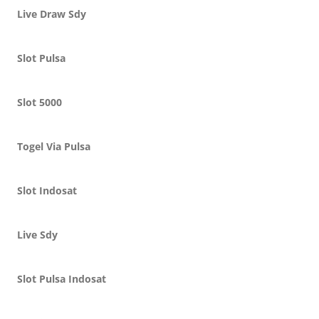
Live Draw Sdy
Slot Pulsa
Slot 5000
Togel Via Pulsa
Slot Indosat
Live Sdy
Slot Pulsa Indosat