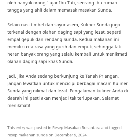
oleh banyak orang,” ujar Ibu Tuti, seorang ibu rumah
tangga yang ahli dalam memasak masakan Sunda.
Selain nasi timbel dan sayur asem, Kuliner Sunda juga
terkenal dengan olahan daging sapi yang lezat, seperti
empal gepuk dan rendang Sunda. Kedua makanan ini
memiliki cita rasa yang gurih dan empuk, sehingga tak
heran banyak orang yang selalu kembali untuk menikmati
olahan daging sapi khas Sunda.
Jadi, jika Anda sedang berkunjung ke Tanah Priangan,
jangan lewatkan untuk mencicipi berbagai macam Kuliner
Sunda yang nikmat dan lezat. Pengalaman kuliner Anda di
daerah ini pasti akan menjadi tak terlupakan. Selamat
menikmati!
This entry was posted in
Resep Masakan Rusantara
and tagged
resep makanan sunda
on
December 9, 2024
.