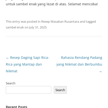
untuk sambel enak yang lezat di atas. Selamat mencoba!
This entry was posted in
Resep Masakan Rusantara
and tagged
sambel enak
on
July 31, 2025
.
Post
←
Resep Daging Sapi Rica-
Rahasia Rendang Padang
navigation
Rica yang Mantap dan
yang Nikmat dan Berbumbu
Nikmat
→
Search
Search
Recent Posts