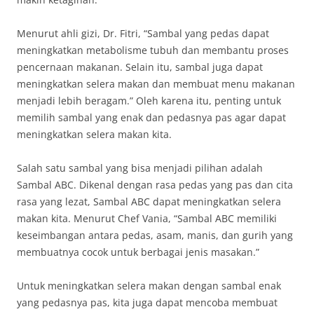
Menurut ahli gizi, Dr. Fitri, “Sambal yang pedas dapat
meningkatkan metabolisme tubuh dan membantu proses
pencernaan makanan. Selain itu, sambal juga dapat
meningkatkan selera makan dan membuat menu makanan
menjadi lebih beragam.” Oleh karena itu, penting untuk
memilih sambal yang enak dan pedasnya pas agar dapat
meningkatkan selera makan kita.
Salah satu sambal yang bisa menjadi pilihan adalah
Sambal ABC. Dikenal dengan rasa pedas yang pas dan cita
rasa yang lezat, Sambal ABC dapat meningkatkan selera
makan kita. Menurut Chef Vania, “Sambal ABC memiliki
keseimbangan antara pedas, asam, manis, dan gurih yang
membuatnya cocok untuk berbagai jenis masakan.”
Untuk meningkatkan selera makan dengan sambal enak
yang pedasnya pas, kita juga dapat mencoba membuat