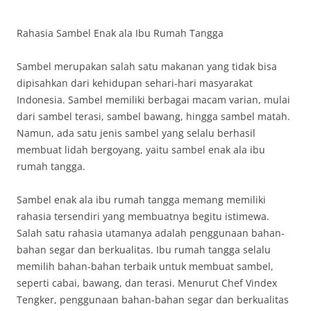
Rahasia Sambel Enak ala Ibu Rumah Tangga
Sambel merupakan salah satu makanan yang tidak bisa
dipisahkan dari kehidupan sehari-hari masyarakat
Indonesia. Sambel memiliki berbagai macam varian, mulai
dari sambel terasi, sambel bawang, hingga sambel matah.
Namun, ada satu jenis sambel yang selalu berhasil
membuat lidah bergoyang, yaitu sambel enak ala ibu
rumah tangga.
Sambel enak ala ibu rumah tangga memang memiliki
rahasia tersendiri yang membuatnya begitu istimewa.
Salah satu rahasia utamanya adalah penggunaan bahan-
bahan segar dan berkualitas. Ibu rumah tangga selalu
memilih bahan-bahan terbaik untuk membuat sambel,
seperti cabai, bawang, dan terasi. Menurut Chef Vindex
Tengker, penggunaan bahan-bahan segar dan berkualitas