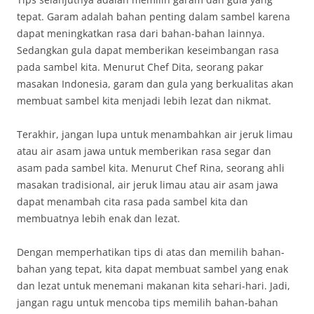
tepat. Garam adalah bahan penting dalam sambel karena
dapat meningkatkan rasa dari bahan-bahan lainnya.
Sedangkan gula dapat memberikan keseimbangan rasa
pada sambel kita. Menurut Chef Dita, seorang pakar
masakan Indonesia, garam dan gula yang berkualitas akan
membuat sambel kita menjadi lebih lezat dan nikmat.
Terakhir, jangan lupa untuk menambahkan air jeruk limau
atau air asam jawa untuk memberikan rasa segar dan
asam pada sambel kita. Menurut Chef Rina, seorang ahli
masakan tradisional, air jeruk limau atau air asam jawa
dapat menambah cita rasa pada sambel kita dan
membuatnya lebih enak dan lezat.
Dengan memperhatikan tips di atas dan memilih bahan-
bahan yang tepat, kita dapat membuat sambel yang enak
dan lezat untuk menemani makanan kita sehari-hari. Jadi,
jangan ragu untuk mencoba tips memilih bahan-bahan