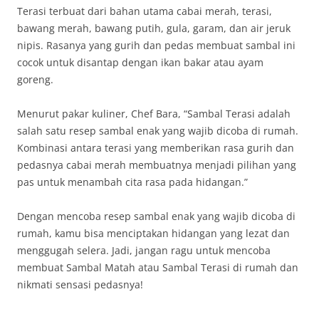
Terasi terbuat dari bahan utama cabai merah, terasi,
bawang merah, bawang putih, gula, garam, dan air jeruk
nipis. Rasanya yang gurih dan pedas membuat sambal ini
cocok untuk disantap dengan ikan bakar atau ayam
goreng.
Menurut pakar kuliner, Chef Bara, “Sambal Terasi adalah
salah satu resep sambal enak yang wajib dicoba di rumah.
Kombinasi antara terasi yang memberikan rasa gurih dan
pedasnya cabai merah membuatnya menjadi pilihan yang
pas untuk menambah cita rasa pada hidangan.”
Dengan mencoba resep sambal enak yang wajib dicoba di
rumah, kamu bisa menciptakan hidangan yang lezat dan
menggugah selera. Jadi, jangan ragu untuk mencoba
membuat Sambal Matah atau Sambal Terasi di rumah dan
nikmati sensasi pedasnya!