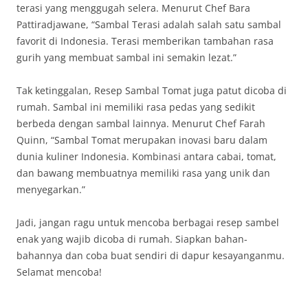
terasi yang menggugah selera. Menurut Chef Bara
Pattiradjawane, “Sambal Terasi adalah salah satu sambal
favorit di Indonesia. Terasi memberikan tambahan rasa
gurih yang membuat sambal ini semakin lezat.”
Tak ketinggalan, Resep Sambal Tomat juga patut dicoba di
rumah. Sambal ini memiliki rasa pedas yang sedikit
berbeda dengan sambal lainnya. Menurut Chef Farah
Quinn, “Sambal Tomat merupakan inovasi baru dalam
dunia kuliner Indonesia. Kombinasi antara cabai, tomat,
dan bawang membuatnya memiliki rasa yang unik dan
menyegarkan.”
Jadi, jangan ragu untuk mencoba berbagai resep sambel
enak yang wajib dicoba di rumah. Siapkan bahan-
bahannya dan coba buat sendiri di dapur kesayanganmu.
Selamat mencoba!