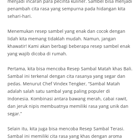
menjadi incaran para pecinta kuliner. Sambel bisa menjadi
penambah cita rasa yang sempurna pada hidangan kita
sehari-hari.
Menemukan resep sambel yang enak dan cocok dengan
lidah kita memang tidaklah mudah. Namun, jangan
khawatir! Kami akan berbagi beberapa resep sambel enak
yang wajib dicoba di rumah.
Pertama, kita bisa mencoba Resep Sambal Matah khas Bali.
Sambal ini terkenal dengan cita rasanya yang segar dan
pedas. Menurut Chef Vindex Tengker, “Sambal Matah
adalah salah satu sambal yang paling populer di
Indonesia. Kombinasi antara bawang merah, cabai rawit,
dan jeruk nipis membuatnya memiliki rasa yang unik dan
segar.”
Selain itu, kita juga bisa mencoba Resep Sambal Terasi.
Sambal ini memiliki cita rasa yang khas dengan aroma