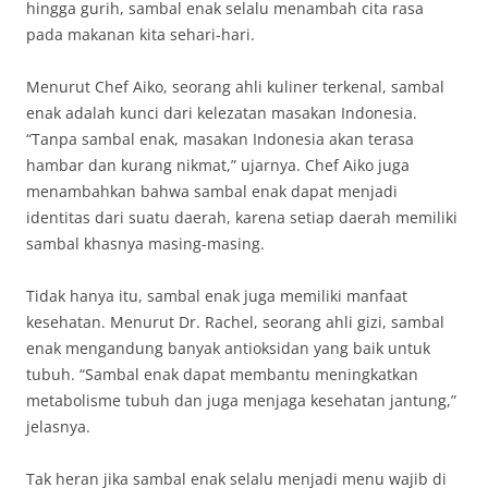
hingga gurih, sambal enak selalu menambah cita rasa
pada makanan kita sehari-hari.
Menurut Chef Aiko, seorang ahli kuliner terkenal, sambal
enak adalah kunci dari kelezatan masakan Indonesia.
“Tanpa sambal enak, masakan Indonesia akan terasa
hambar dan kurang nikmat,” ujarnya. Chef Aiko juga
menambahkan bahwa sambal enak dapat menjadi
identitas dari suatu daerah, karena setiap daerah memiliki
sambal khasnya masing-masing.
Tidak hanya itu, sambal enak juga memiliki manfaat
kesehatan. Menurut Dr. Rachel, seorang ahli gizi, sambal
enak mengandung banyak antioksidan yang baik untuk
tubuh. “Sambal enak dapat membantu meningkatkan
metabolisme tubuh dan juga menjaga kesehatan jantung,”
jelasnya.
Tak heran jika sambal enak selalu menjadi menu wajib di