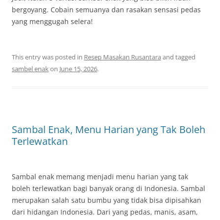
bergoyang. Cobain semuanya dan rasakan sensasi pedas
yang menggugah selera!
This entry was posted in
Resep Masakan Rusantara
and tagged
sambel enak
on
June 15, 2026
.
Sambal Enak, Menu Harian yang Tak Boleh
Terlewatkan
Sambal enak memang menjadi menu harian yang tak
boleh terlewatkan bagi banyak orang di Indonesia. Sambal
merupakan salah satu bumbu yang tidak bisa dipisahkan
dari hidangan Indonesia. Dari yang pedas, manis, asam,