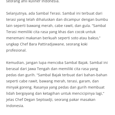
seorang ahli kuliner Indonesia.
Selanjutnya, ada Sambal Terasi. Sambal ini terbuat dari
terasi yang telah dihaluskan dan dicampur dengan bumbu
lain seperti bawang merah, cabe rawit, dan gula. “Sambal
Terasi memiliki cita rasa yang khas dan cocok untuk
menemani makanan berkuah seperti soto atau bakso,”
ungkap Chef Bara Pattiradjawane, seorang koki
profesional.
Kemudian, jangan lupa mencoba Sambal Bajak. Sambal ini
berasal dari Jawa Tengah dan memiliki cita rasa yang
pedas dan gurih. “Sambal Bajak terbuat dari bahan-bahan
seperti cabe rawit, bawang merah, terasi, garam, dan
minyak goreng. Rasanya yang pedas dan gurih membuat
lidah bergoyang dan ketagihan untuk mencicipinya lagi,”
jelas Chef Degan Septoadji, seorang pakar masakan
Indonesia.