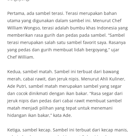
Pertama, ada sambel terasi. Terasi merupakan bahan
utama yang digunakan dalam sambel ini. Menurut Chef
William Wongso, terasi adalah bumbu khas Indonesia yang
memberikan rasa gurih dan pedas pada sambel. “Sambel
terasi merupakan salah satu sambel favorit saya. Rasanya
yang pedas dan gurih membuat lidah bergoyang,” ujar
Chef William.
Kedua, sambel matah. Sambel ini terbuat dari bawang
merah, cabai rawit, dan jeruk nipis. Menurut Ahli Kuliner,
Ade Putri, sambel matah merupakan sambel yang segar
dan cocok dinikmati dengan ikan bakar. “Rasa segar dari
jeruk nipis dan pedas dari cabai rawit membuat sambel
matah menjadi pilihan yang tepat untuk menemani
hidangan ikan bakar,” kata Ade.
Ketiga, sambel kecap. Sambel ini terbuat dari kecap manis,